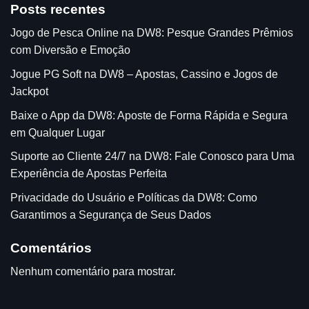
Posts recentes
Jogo de Pesca Online na DW8: Pesque Grandes Prêmios
com Diversão e Emoção
Jogue PG Soft na DW8 – Apostas, Cassino e Jogos de
Jackpot
Baixe o App da DW8: Aposte de Forma Rápida e Segura
em Qualquer Lugar
Suporte ao Cliente 24/7 na DW8: Fale Conosco para Uma
Experiência de Apostas Perfeita
Privacidade do Usuário e Políticas da DW8: Como
Garantimos a Segurança de Seus Dados
Comentários
Nenhum comentário para mostrar.