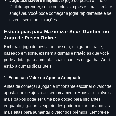
Jogo acessível e simples:
O jogo de pesca online é
fácil de aprender, com controles simples e uma interface
amigável. Você pode começar a jogar rapidamente e se
divertir sem complicações.
Estratégias para Maximizar Seus Ganhos no
Jogo de Pesca Online
Embora o jogo de pesca online seja, em grande parte,
baseado em sorte, existem algumas estratégias que você
pode adotar para aumentar suas chances de ganhar. Aqui
estão algumas dicas úteis:
1. Escolha o Valor de Aposta Adequado
Antes de começar a jogar, é importante escolher o valor de
aposta que se ajusta ao seu orçamento. Apostar em níveis
mais baixos pode ser uma boa opção para iniciantes,
enquanto jogadores experientes podem optar por apostas
mais altas para aumentar o valor dos prêmios. Lembre-se