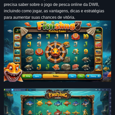
precisa saber sobre o jogo de pesca online da DW8,
incluindo como jogar, as vantagens, dicas e estratégias
para aumentar suas chances de vitória.