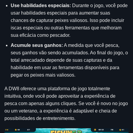
Use habilidades especiais:
Durante o jogo, você pode
usar habilidades especiais para aumentar suas
chances de capturar peixes valiosos. Isso pode incluir
iscas especiais ou outras ferramentas que melhoram
sua eficácia como pescador.
Acumule seus ganhos:
A medida que você pesca,
seus ganhos vão sendo acumulados. Ao final do jogo, o
total arrecadado depende de suas capturas e da
habilidade em usar as ferramentas disponíveis para
pegar os peixes mais valiosos.
A DW8 oferece uma plataforma de jogo totalmente
intuitiva, onde você pode aproveitar a experiência de
pesca com apenas alguns cliques. Se você é novo no jogo
ou um veterano, a experiência é adaptável e cheia de
possibilidades de entretenimento.