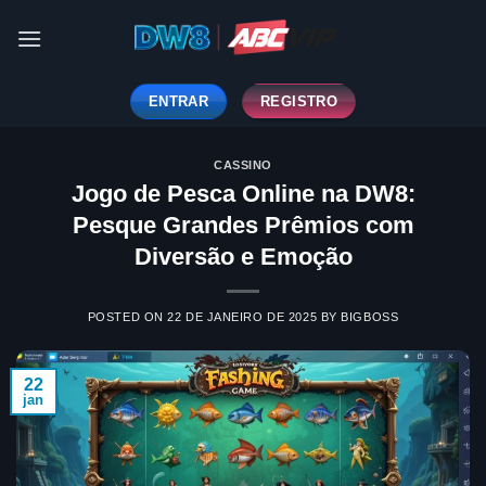
Skip
to
content
ENTRAR
REGISTRO
CASSINO
Jogo de Pesca Online na DW8:
Pesque Grandes Prêmios com
Diversão e Emoção
POSTED ON
22 DE JANEIRO DE 2025
BY
BIGBOSS
22
jan