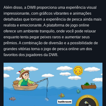
Além disso, a DW8 proporciona uma experiência visual
impressionante, com gráficos vibrantes e animações
detalhadas que tornam a experiência de pesca ainda mais
realista e emocionante. A plataforma de jogo online
oferece um ambiente tranquilo, onde você pode relaxar
enquanto tenta pegar peixes raros e aumentar seus
prêmios. A combinação de diversão e a possibilidade de
grandes vitórias torna o jogo de pesca online um dos
favoritos dos jogadores da DW8.