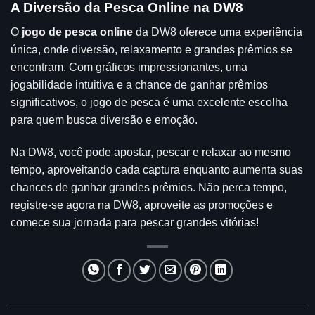
A Diversão da Pesca Online na DW8
O
jogo de pesca online
da DW8 oferece uma experiência
única, onde diversão, relaxamento e grandes prêmios se
encontram. Com gráficos impressionantes, uma
jogabilidade intuitiva e a chance de ganhar prêmios
significativos, o jogo de pesca é uma excelente escolha
para quem busca diversão e emoção.
Na DW8, você pode apostar, pescar e relaxar ao mesmo
tempo, aproveitando cada captura enquanto aumenta suas
chances de ganhar grandes prêmios. Não perca tempo,
registre-se agora na DW8, aproveite as promoções e
comece sua jornada para pescar grandes vitórias!