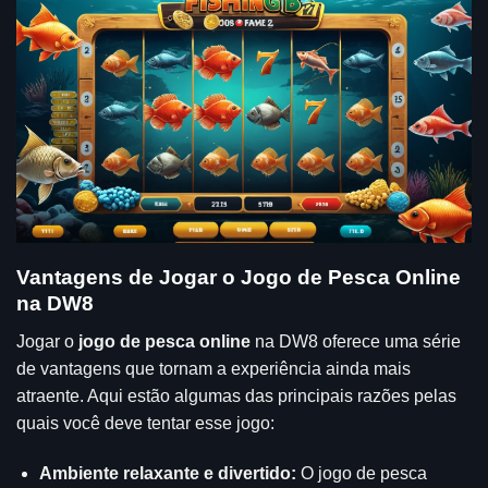
Vantagens de Jogar o Jogo de Pesca Online
na DW8
Jogar o
jogo de pesca online
na DW8 oferece uma série
de vantagens que tornam a experiência ainda mais
atraente. Aqui estão algumas das principais razões pelas
quais você deve tentar esse jogo:
Ambiente relaxante e divertido:
O jogo de pesca